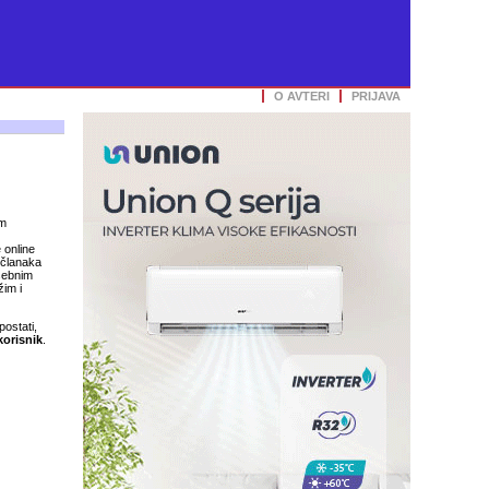
O AVTERI
PRIJAVA
im
 online
 članaka
osebnim
im i
postati,
korisnik
.