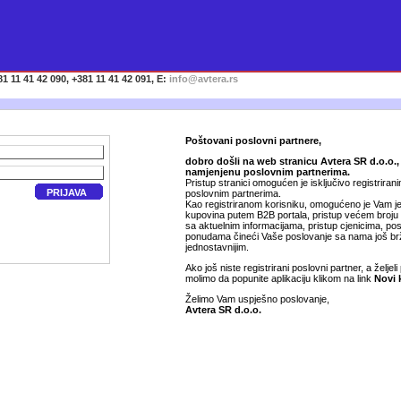
1 11 41 42 090, +381 11 41 42 091, E:
info@avtera.rs
Poštovani poslovni partnere,
dobro došli na web stranicu Avtera SR d.o.o.,
namjenjenu poslovnim partnerima.
Pristup stranici omogućen je isključivo registriran
PRIJAVA
poslovnim partnerima.
Kao registriranom korisniku, omogućeno je Vam je
kupovina putem B2B portala, pristup većem broju
sa aktuelnim informacijama, pristup cjenicima, p
ponudama čineći Vaše poslovanje sa nama još brž
jednostavnijim.
Ako još niste registrirani poslovni partner, a željeli 
molimo da popunite aplikaciju klikom na link
Novi 
Želimo Vam uspješno poslovanje,
Avtera SR d.o.o.