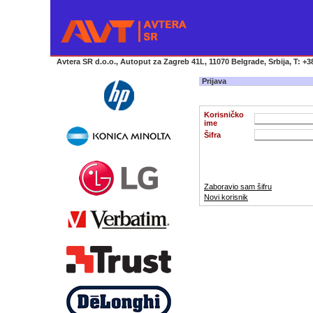
Avtera SR d.o.o., Autoput za Zagreb 41L, 11070 Belgrade, Srbija, T: +38
Prijava
Korisničko
ime
Šifra
Zaboravio sam šifru
Novi korisnik