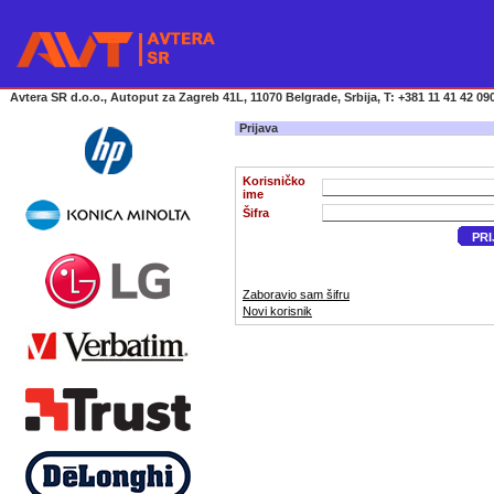
Avtera SR d.o.o., Autoput za Zagreb 41L, 11070 Belgrade, Srbija, T: +381 11 41 42 090
Prijava
Korisničko
ime
Šifra
PRI
Zaboravio sam šifru
Novi korisnik