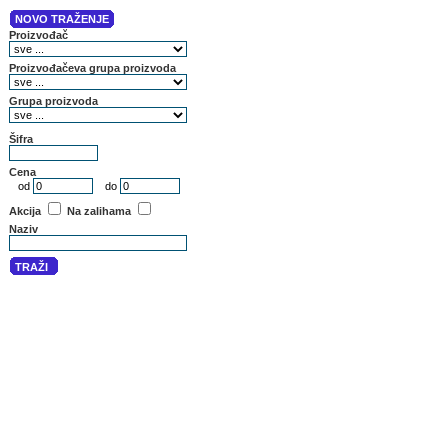
NOVO TRAŽENJE
Proizvođač
Proizvođačeva grupa proizvoda
Grupa proizvoda
Šifra
Cena
od
do
Akcija
Na zalihama
Naziv
TRAŽI