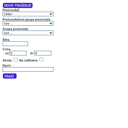
NOVO TRAŽENJE
Proizvođač
Proizvođačeva grupa proizvoda
Grupa proizvoda
Šifra
Cena
od
do
Akcija
Na zalihama
Naziv
TRAŽI