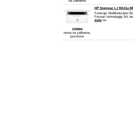
na zalihama
HP Stampac LJ M141a M
Funkcija: Multifunkcijski 
Format i tehnologija: A4, la
dalje
>>
109884
nema na zalihama,
poručeno