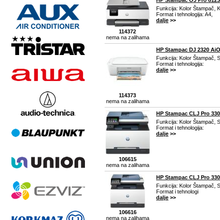
HP Stampac OJ Pro 8123
Funkcija: Kolor Štampač, K
Format i tehnologija: A4,
dalje
>>
114372
nema na zalihama
HP Stampac DJ 2320 Ai
Funkcija: Kolor Štampač, S
Format i tehnologija:
dalje
>>
114373
nema na zalihama
HP Stampac CLJ Pro 33
Funkcija: Kolor Štampač, S
Format i tehnologija:
dalje
>>
106615
nema na zalihama
HP Stampac CLJ Pro 33
Funkcija: Kolor Štampač, 
Format i tehnologi
dalje
>>
106616
nema na zalihama