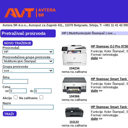
Avtera SR d.o.o., Autoput za Zagreb 41L, 11070 Belgrade, Srbija, T: +381 11 41 42 090
Pretraživač proizvoda
HP | Multifunkcijski Štampač | sve ...
HP Stampac OJ Pro 9730
Funkcija: Kolor Štampač, S
Format i tehnologija:
dalje
>>
104234
nema na zalihama
HP Stampac Smart Tank 
Funkcija: Kolor Štampač, S
Format i tehnologija:
dalje
>>
104366
nema na zalihama
HP Stampac Smart Tank 
Funkcija: Kolor Štampač, S
Format i tehnologija:
dalje
>>
111122
nema na zalihama