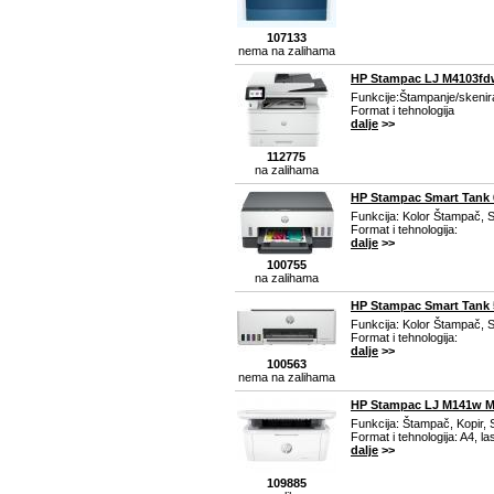
107133
nema na zalihama
HP Stampac LJ M4103fd
Funkcije:Štampanje/skenir
Format i tehnologija
dalje
>>
112775
na zalihama
HP Stampac Smart Tank 
Funkcija: Kolor Štampač, S
Format i tehnologija:
dalje
>>
100755
na zalihama
HP Stampac Smart Tank 
Funkcija: Kolor Štampač, S
Format i tehnologija:
dalje
>>
100563
nema na zalihama
HP Stampac LJ M141w 
Funkcija: Štampač, Kopir,
Format i tehnologija: A4, la
dalje
>>
109885