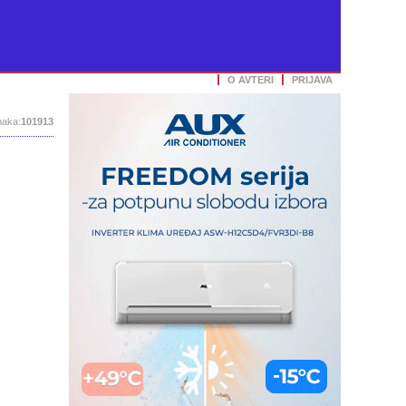
O AVTERI
PRIJAVA
aka:
101913