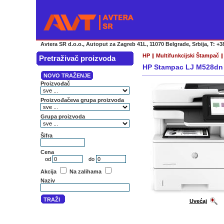
Avtera SR d.o.o., Autoput za Zagreb 41L, 11070 Belgrade, Srbija, T: +38
HP
Multifunkcijski Štampač
Pretraživač proizvoda
HP Stampac LJ M528dn
Uvećaj