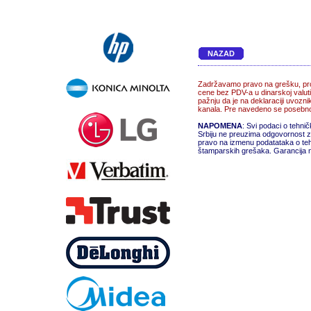
NAZAD
Zadržavamo pravo na grešku, pro
cene bez PDV-a u dinarskoj valuti
pažnju da je na deklaraciji uvozn
kanala. Pre navedeno se posebno 
NAPOMENA
: Svi podaci o tehni
Srbiju ne preuzima odgovornost za
pravo na izmenu podatataka o teh
štamparskih grešaka. Garancija na