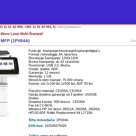
1 11 41 42 090, +381 11 41 42 091, E:
info@avtera.rs
Mono Laser Multi.Štampač
 MFP (1PV64A)
Ozn
Funkcije: štampanje/skeniranje/kopiranje/digital s
Format i tehnologija: A4, laserska
Rezolucija štampanja: 1200x1200
Brzina štampanja: do 42 strani/min
Povezivnje: USB 2.0, Mreža
Ostalo: duplex, ADF,
Garancija: 12 meseci
Memorija: 1 GB
Mesečni obim stampe: 75.000 strana
Kaseta: std 1x100 list,1x500 list, ADF 50 list
....
Potrošni materijal: CE255A, CE255X
Opcija dodatna garancija na 3 godine: U5X53E
Dodaci
Dodatna kaseta -500 listova : CE530A
Fax kit CC487A,
Wireless HP Jet direct J8021A, J8026A, J8026A,
HP100 ADF Roller Replacement Kit L2718A
Šifra dobavljača:
1PV64A
EAN kod:
192545079426
Zaliha:
nema na zalihama