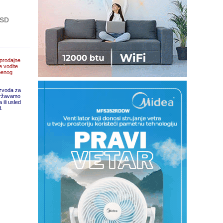
RSD
prodajne
e vodite
žbenog
izvoda za
adržavamo
ili usled
d.