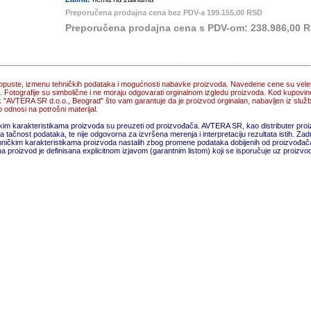
Preporučena prodajna cena bez PDV-a 199.155,00 RSD
Preporučena prodajna cena s PDV-om: 238.986,00 
puste, izmenu tehničkih podataka i mogućnosti nabavke proizvoda. Navedene cene su vele
. Fotografije su simbolične i ne moraju odgovarati orginalnom izgledu proizvoda. Kod kupovin
ik "AVTERA SR d.o.o., Beograd" što vam garantuje da je proizvod orginalan, nabavljen iz slu
odnosi na potrošni materijal.
čkim karakteristikama proizvoda su preuzeti od proizvođača. AVTERA SR, kao distributer pro
 tačnost podataka, te nije odgovorna za izvršena merenja i interpretaciju rezultata istih. Z
ničkim karakteristikama proizvoda nastalih zbog promene podataka dobijenih od proizvođača 
 proizvod je definisana explicitnom izjavom (garantnim listom) koji se isporučuje uz proizvo