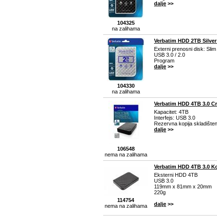
dalje
>>
104325
na zalihama
Verbatim HDD 2TB Silver
Externi prenosni disk: Sli
USB 3.0 / 2.0
Program
dalje
>>
104330
na zalihama
Verbatim HDD 4TB 3.0 Cr
Kapacitet: 4TB
Interfejs: USB 3.0
Rezervna kopija skladište
dalje
>>
106548
nema na zalihama
Verbatim HDD 4TB 3.0 Ko
Eksterni HDD 4TB
USB 3.0
119mm x 81mm x 20mm
220g
114754
dalje
>>
nema na zalihama