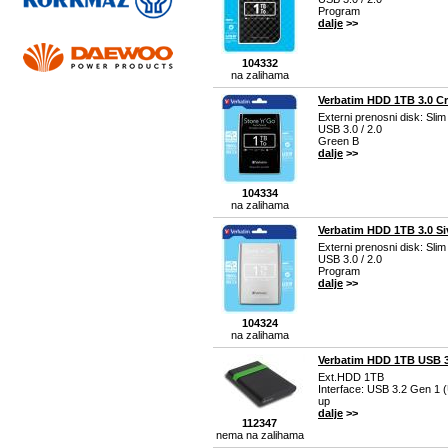
Program
dalje
>>
104332
na zalihama
Verbatim HDD 1TB 3.0 Cr
Externi prenosni disk: Sli
USB 3.0 / 2.0
Green B
dalje
>>
104334
na zalihama
Verbatim HDD 1TB 3.0 Siv
Externi prenosni disk: Sli
USB 3.0 / 2.0
Program
dalje
>>
104324
na zalihama
Verbatim HDD 1TB USB 3.
Ext.HDD 1TB
Interface: USB 3.2 Gen 1 (
up
dalje
>>
112347
nema na zalihama