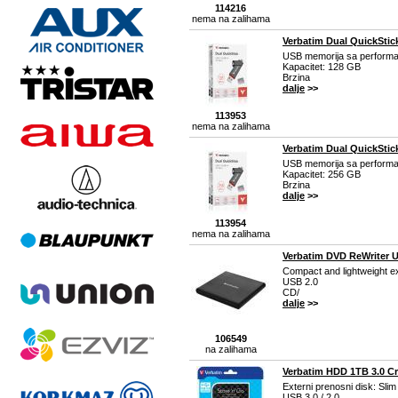
114216
nema na zalihama
Verbatim Dual QuickStic
USB memorija sa perfor
Kapacitet: 128 GB
Brzina
dalje
>>
113953
nema na zalihama
Verbatim Dual QuickStic
USB memorija sa perfor
Kapacitet: 256 GB
Brzina
dalje
>>
113954
nema na zalihama
Verbatim DVD ReWriter U
Compact and lightweight e
USB 2.0
CD/
dalje
>>
106549
na zalihama
Verbatim HDD 1TB 3.0 Cr
Externi prenosni disk: Sli
USB 3.0 / 2.0