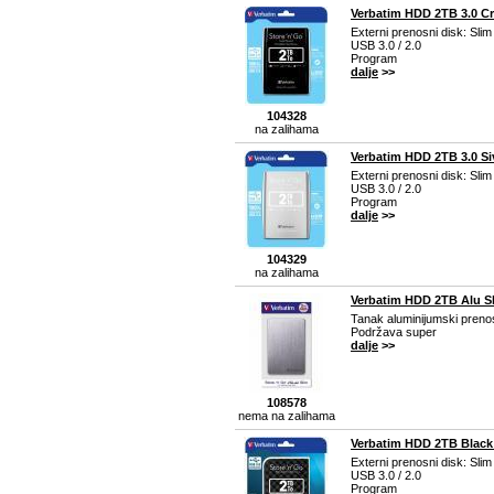
Verbatim HDD 2TB 3.0 Cr
Externi prenosni disk: Sli
USB 3.0 / 2.0
Program
dalje
>>
104328
na zalihama
Verbatim HDD 2TB 3.0 Siv
Externi prenosni disk: Sli
USB 3.0 / 2.0
Program
dalje
>>
104329
na zalihama
Verbatim HDD 2TB Alu Sl
Tanak aluminijumski prenos
Podržava super
dalje
>>
108578
nema na zalihama
Verbatim HDD 2TB Black
Externi prenosni disk: Sli
USB 3.0 / 2.0
Program