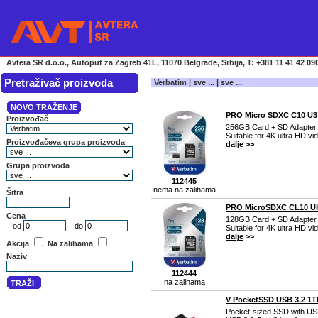
Avtera SR d.o.o., Autoput za Zagreb 41L, 11070 Belgrade, Srbija, T: +381 11 41 42 090
Pretraživač proizvoda
Verbatim | sve ... | sve ...
PRO Micro SDXC C10 U3
256GB Card + SD Adapter
Suitable for 4K ultra HD vi
dalje
>>
112445
nema na zalihama
PRO MicroSDXC CL10 UH
128GB Card + SD Adapter
Suitable for 4K ultra HD vi
dalje
>>
112444
na zalihama
V PocketSSD USB 3.2 1TB
Pocket-sized SSD with US