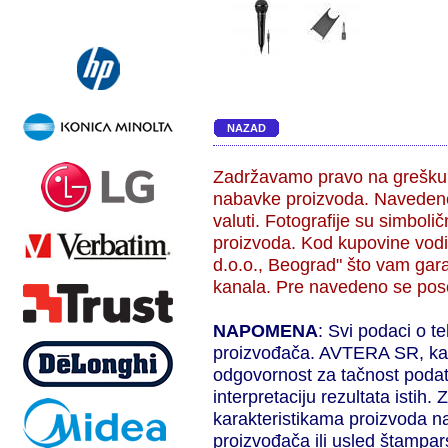
NAZAD
Zadržavamo pravo na grešku,
nabavke proizvoda. Navedene
valuti. Fotografije su simbol
proizvoda. Kod kupovine vodi
d.o.o., Beograd" što vam gara
kanala. Pre navedeno se pose
NAPOMENA
: Svi podaci o t
proizvođača. AVTERA SR, kao 
odgovornost za tačnost podat
interpretaciju rezultata isti
karakteristikama proizvoda n
proizvođača ili usled štampar