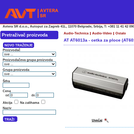
Avtera SR d.o.o., Autoput za Zagreb 41L, 11070 Belgrade, Srbija, T: +381 11 41 42 090
Audio-Technica
Audio-Video
Ostalo
Pretraživač proizvoda
AT AT6013a - cetka za ploce (AT60
Uvećaj