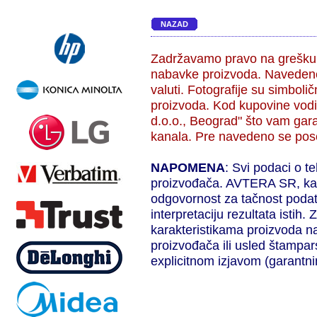
NAZAD
Zadržavamo pravo na grešku,
nabavke proizvoda. Navedene
valuti. Fotografije su simbol
proizvoda. Kod kupovine vodi
d.o.o., Beograd" što vam gara
kanala. Pre navedeno se pose
NAPOMENA
: Svi podaci o t
proizvođača. AVTERA SR, kao 
odgovornost za tačnost podat
interpretaciju rezultata isti
karakteristikama proizvoda n
proizvođača ili usled štampar
explicitnom izjavom (garantni