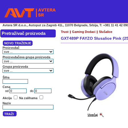
Avtera SR d.o.o., Autoput za Zagreb 41L, 11070 Belgrade, Srbija, T: +381 11 41 42 090
Trust
Gaming Dodaci
Slušalice
Pretraživač proizvoda
GXT489P FAYZO Slusalice Pink (2
Uvećaj