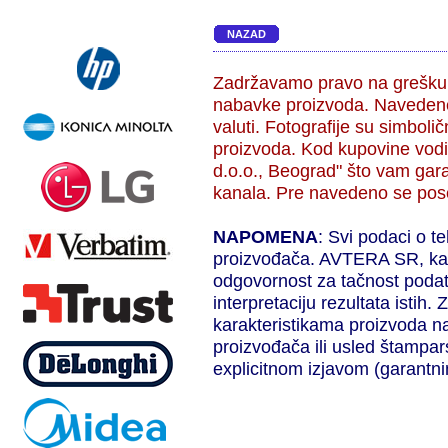
NAZAD
Zadržavamo pravo na grešku,
nabavke proizvoda. Navedene
valuti. Fotografije su simbol
proizvoda. Kod kupovine vodi
d.o.o., Beograd" što vam gara
kanala. Pre navedeno se pose
NAPOMENA
: Svi podaci o t
proizvođača. AVTERA SR, kao 
odgovornost za tačnost podat
interpretaciju rezultata isti
karakteristikama proizvoda n
proizvođača ili usled štampar
explicitnom izjavom (garantni