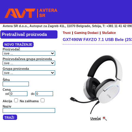
Avtera SR d.o.o., Autoput za Zagreb 41L, 11070 Belgrade, Srbija, T: +381 11 41 42 090
Trust
Gaming Dodaci
Slušalice
Pretraživač proizvoda
GXT490W FAYZO 7.1 USB Bele (25
Uvećaj