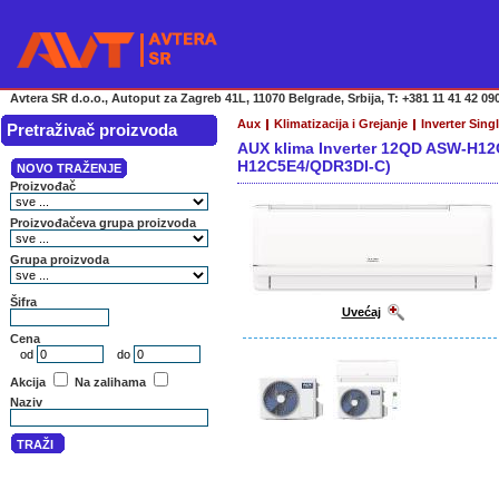
Avtera SR d.o.o., Autoput za Zagreb 41L, 11070 Belgrade, Srbija, T: +381 11 41 42 090
Aux
Klimatizacija i Grejanje
Inverter Singl
Pretraživač proizvoda
AUX klima Inverter 12QD ASW-H1
H12C5E4/QDR3DI-C)
Uvećaj