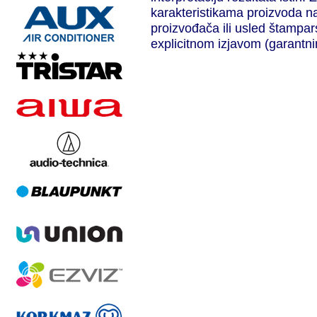
karakteristikama proizvoda n
proizvođača ili usled štampar
explicitnom izjavom (garantni