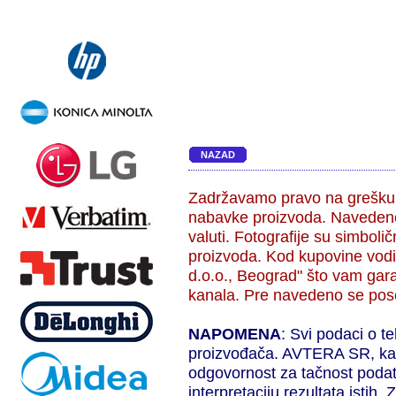
NAZAD
Zadržavamo pravo na grešku,
nabavke proizvoda. Navedene
valuti. Fotografije su simbol
proizvoda. Kod kupovine vodi
d.o.o., Beograd" što vam gara
kanala. Pre navedeno se pose
NAPOMENA
: Svi podaci o t
proizvođača. AVTERA SR, kao 
odgovornost za tačnost podat
interpretaciju rezultata isti