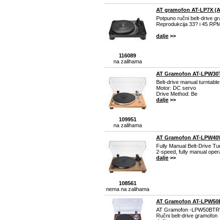
AT gramofon AT-LP7X (
Potpuno ručni belt-drive g
Reprodukcija 33? i 45 RP
dalje
>>
116089
na zalihama
AT Gramofon AT-LPW30
Belt-drive manual turntable
Motor: DC servo
Drive Method: Be
dalje
>>
109951
na zalihama
AT Gramofon AT-LPW40
Fully Manual Belt-Drive Tu
2-speed, fully manual oper
dalje
>>
108561
nema na zalihama
AT Gramofon AT-LPW5
AT Gramofon -LPW50BT
Ručni belt-drive gramofon