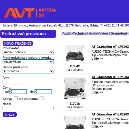
Avtera SR d.o.o., Autoput za Zagreb 41L, 11070 Belgrade, Srbija, T: +381 11 41 42 090
Pretraživač proizvoda
Audio-Technica | Audio-Video | Gramofoni
AT Gramofon AT-LP120
AUDIO-TECHNICA Gramo
Tip kertridža:MM(pokretn
dalje
>>
113542
na zalihama
AT Gramofon AT-LP12
3 brzine, manuelno upravlj
DC servo motor
Direktni pogon
dalje
>>
117016
na zalihama
AT Gramofon AT-LP120
AUDIO-TECHNICA Gramof
Tip kertridža:MM(pokretni
dalje
>>