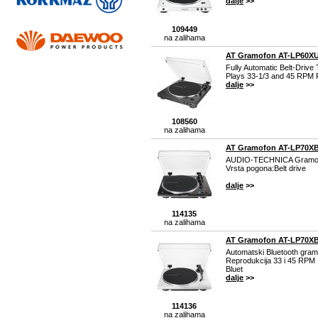
dalje
>>
109449
na zalihama
AT Gramofon AT-LP60
Fully Automatic Belt-Drive 
Plays 33-1/3 and 45 RPM
dalje
>>
108560
na zalihama
AT Gramofon AT-LP70X
AUDIO-TECHNICA Gramo
Vrsta pogona:Belt drive
dalje
>>
114135
na zalihama
AT Gramofon AT-LP70X
Automatski Bluetooth gra
Reprodukcija 33 i 45 RPM
Bluet
dalje
>>
114136
na zalihama