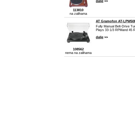
dalje
>>
113810
na zalihama
AT Gramofon AT-LPW50
Fully Manual Belt-Drive Tu
Plays 33-1/3 RPMand 45
dalje
>>
108562
nema na zalihama