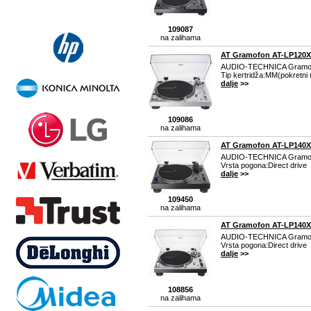
109087
na zalihama
AT Gramofon AT-LP120X
AUDIO-TECHNICA Gramof
Tip kertridža:MM(pokretni
dalje
>>
109086
na zalihama
AT Gramofon AT-LP140
AUDIO-TECHNICA Gramof
Vrsta pogona:Direct drive
dalje
>>
109450
na zalihama
AT Gramofon AT-LP140
AUDIO-TECHNICA Gramof
Vrsta pogona:Direct drive
dalje
>>
108856
na zalihama