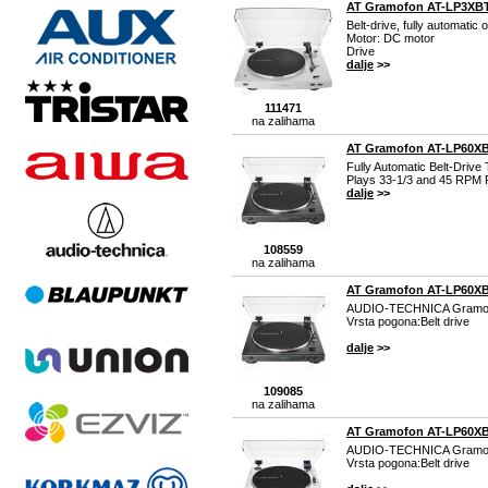
AT Gramofon AT-LP3XB
Belt-drive, fully automatic 
Motor: DC motor
Drive
dalje
>>
111471
na zalihama
AT Gramofon AT-LP60X
Fully Automatic Belt-Drive 
Plays 33-1/3 and 45 RPM
dalje
>>
108559
na zalihama
AT Gramofon AT-LP60X
AUDIO-TECHNICA Gramo
Vrsta pogona:Belt drive
dalje
>>
109085
na zalihama
AT Gramofon AT-LP60X
AUDIO-TECHNICA Gramo
Vrsta pogona:Belt drive