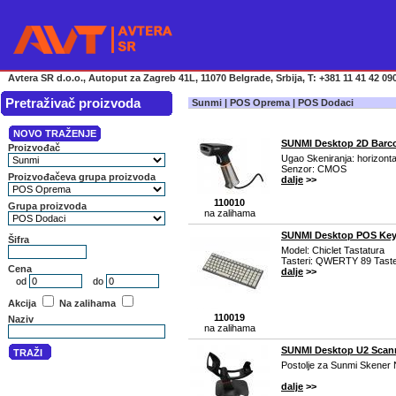
Avtera SR d.o.o., Autoput za Zagreb 41L, 11070 Belgrade, Srbija, T: +381 11 41 42 090
Pretraživač proizvoda
Sunmi | POS Oprema | POS Dodaci
SUNMI Desktop 2D Barc
Ugao Skeniranja: horizonta
Senzor: CMOS
dalje
>>
110010
na zalihama
SUNMI Desktop POS Key
Model: Chiclet Tastatura
Tasteri: QWERTY 89 Taste
dalje
>>
110019
na zalihama
SUNMI Desktop U2 Scann
Postolje za Sunmi Skener
dalje
>>