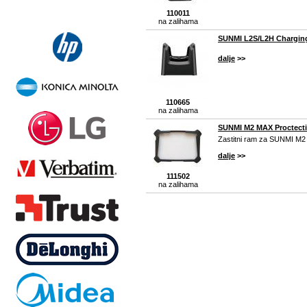
110011
na zalihama
SUNMI L2S/L2H Charging
dalje
>>
110665
na zalihama
SUNMI M2 MAX Proctecti
Zastitni ram za SUNMI M
dalje
>>
111502
na zalihama