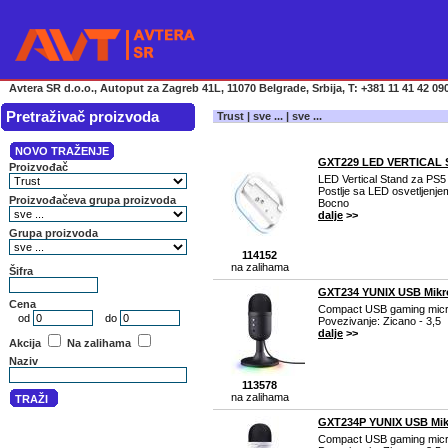
Avtera SR d.o.o., Autoput za Zagreb 41L, 11070 Belgrade, Srbija, T: +381 11 41 42 090
Pretraživač proizvoda
Trust | sve ... | sve ...
GXT229 LED VERTICAL S
LED Vertical Stand za PS5
Postlje sa LED osvetljenje
Bocno
dalje
>>
114152
na zalihama
GXT234 YUNIX USB Mikro
Compact USB gaming micr
Povezivanje: Zicano - 3,5
dalje
>>
113578
na zalihama
GXT234P YUNIX USB Mik
Compact USB gaming micr