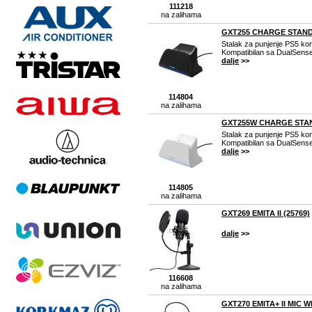
111218
na zalihama
GXT255 CHARGE STAND 
Stalak za punjenje PS5 kon
Kompatibilan sa DualSense
dalje
>>
114804
na zalihama
GXT255W CHARGE STAND
Stalak za punjenje PS5 kon
Kompatibilan sa DualSense
dalje
>>
114805
na zalihama
GXT269 EMITA II (25769)
dalje
>>
116608
na zalihama
GXT270 EMITA+ II MIC W