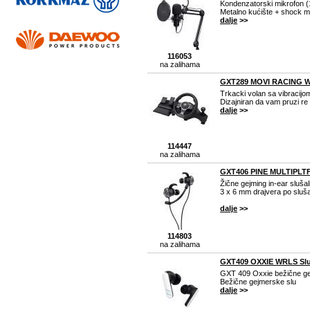
Kondenzatorski mikrofon 
Metalno kućište + shock m
dalje
>>
116053
na zalihama
GXT289 MOVI RACING W
Trkacki volan sa vibracijo
Dizajniran da vam pruzi re
dalje
>>
114447
na zalihama
GXT406 PINE MULTIPLTF
Žične gejming in-ear slušal
3 x 6 mm drajvera po slušal
dalje
>>
114803
na zalihama
GXT409 OXXIE WRLS Slus
GXT 409 Oxxie bežične ge
Bežične gejmerske slu
dalje
>>