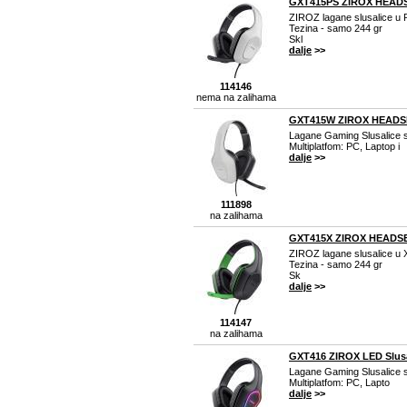
GXT415PS ZIROX HEADS
ZIROZ lagane slusalice u
Tezina - samo 244 gr
Skl
dalje
>>
114146
nema na zalihama
GXT415W ZIROX HEADSET
Lagane Gaming Slusalice 
Multiplatfom: PC, Laptop i
dalje
>>
111898
na zalihama
GXT415X ZIROX HEADSE
ZIROZ lagane slusalice u
Tezina - samo 244 gr
Sk
dalje
>>
114147
na zalihama
GXT416 ZIROX LED Slusa
Lagane Gaming Slusalice
Multiplatfom: PC, Lapto
dalje
>>