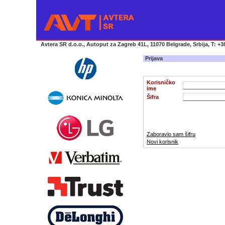
Avtera SR d.o.o., Autoput za Zagreb 41L, 11070 Belgrade, Srbija, T: +38
Prijava
Korisničko
ime
Šifra
Zaboravio sam šifru
Novi korisnik