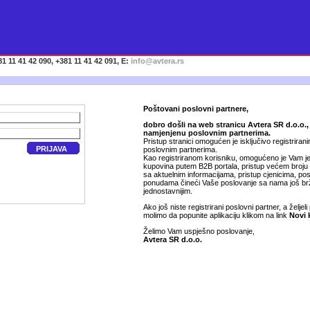
1 11 41 42 090, +381 11 41 42 091, E:
info@avtera.rs
Poštovani poslovni partnere,
dobro došli na web stranicu Avtera SR d.o.o.,
namjenjenu poslovnim partnerima.
Pristup stranici omogućen je isključivo registriran
PRIJAVA
poslovnim partnerima.
Kao registriranom korisniku, omogućeno je Vam je
kupovina putem B2B portala, pristup većem broju
sa aktuelnim informacijama, pristup cjenicima, p
ponudama čineći Vaše poslovanje sa nama još brž
jednostavnijim.
Ako još niste registrirani poslovni partner, a željeli 
molimo da popunite aplikaciju klikom na link
Novi 
Želimo Vam uspješno poslovanje,
Avtera SR d.o.o.