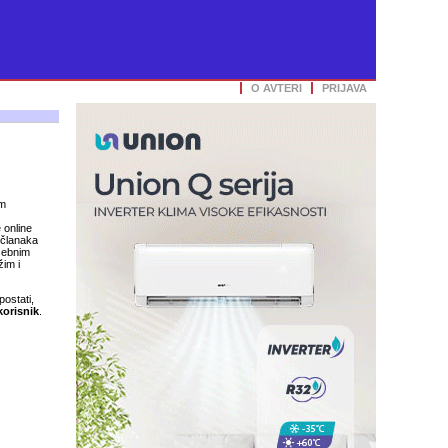
O AVTERI
PRIJAVA
im
 online
 članaka
osebnim
im i
postati,
korisnik
.