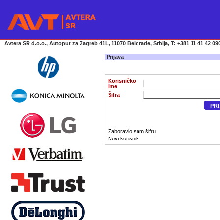
Avtera SR d.o.o., Autoput za Zagreb 41L, 11070 Belgrade, Srbija, T: +381 11 41 42 090
Prijava
Korisničko
ime
Šifra
PRI
Zaboravio sam šifru
Novi korisnik