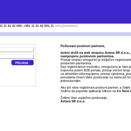
1 11 41 42 090, +381 11 41 42 091, E:
info@avtera.rs
Poštovani poslovni partnere,
dobro došli na web stranicu Avtera SR d.o.o.,
namjenjenu poslovnim partnerima.
Pristup stranici omogućen je isključivo registriran
PRIJAVA
poslovnim partnerima.
Kao registriranom korisniku, omogućeno je Vam je
kupovina putem B2B portala, pristup većem broju
sa aktuelnim informacijama, pristup cjenicima, p
ponudama čineći Vaše poslovanje sa nama još brž
jednostavnijim.
Ako još niste registrirani poslovni partner, a željeli 
molimo da popunite aplikaciju klikom na link
Novi 
Želimo Vam uspješno poslovanje,
Avtera SR d.o.o.