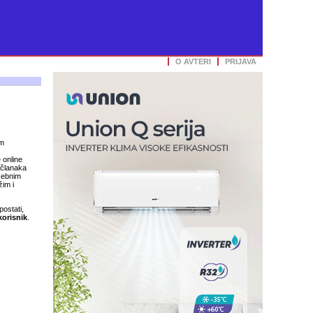
O AVTERI
PRIJAVA
im
 online
 članaka
osebnim
im i
postati,
korisnik
.