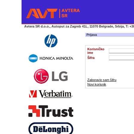
Avtera SR d.o.o., Autoput za Zagreb 41L, 11070 Belgrade, Srbija, T: +38
Prijava
Korisničko
ime
Šifra
Zaboravio sam šifru
Novi korisnik