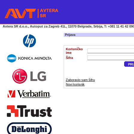
Avtera SR d.o.o., Autoput za Zagreb 41L, 11070 Belgrade, Srbija, T: +381 11 41 42 090
Prijava
Korisničko
ime
Šifra
PRI
Zaboravio sam šifru
Novi korisnik